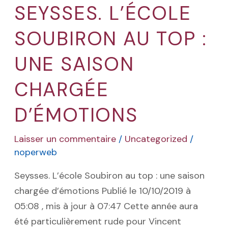
SEYSSES. L’ÉCOLE
Seysses.
L’école
SOUBIRON AU TOP :
Soubiron
au
UNE SAISON
top
CHARGÉE
:
une
D’ÉMOTIONS
saison
chargée
Laisser un commentaire
/
Uncategorized
/
d’émotions
noperweb
Seysses. L’école Soubiron au top : une saison
chargée d’émotions Publié le 10/10/2019 à
05:08 , mis à jour à 07:47 Cette année aura
été particulièrement rude pour Vincent