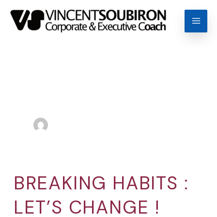
Aller
Mai
au
Men
contenu
noperweb
BREAKING HABITS :
Breaking
Habits
LET’S CHANGE !
: