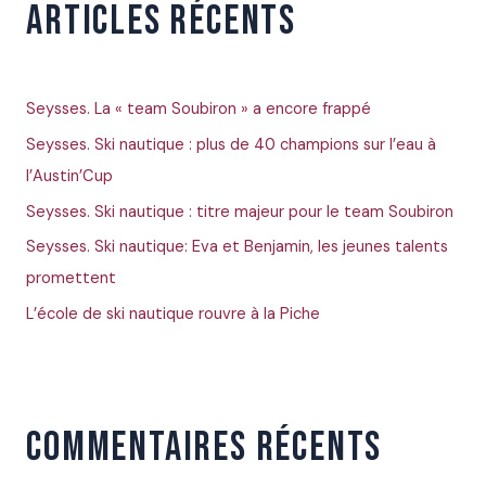
e
ARTICLES RÉCENTS
r
c
h
Seysses. La « team Soubiron » a encore frappé
e
Seysses. Ski nautique : plus de 40 champions sur l’eau à
r
l’Austin’Cup
Seysses. Ski nautique : titre majeur pour le team Soubiron
:
Seysses. Ski nautique: Eva et Benjamin, les jeunes talents
promettent
L’école de ski nautique rouvre à la Piche
COMMENTAIRES RÉCENTS