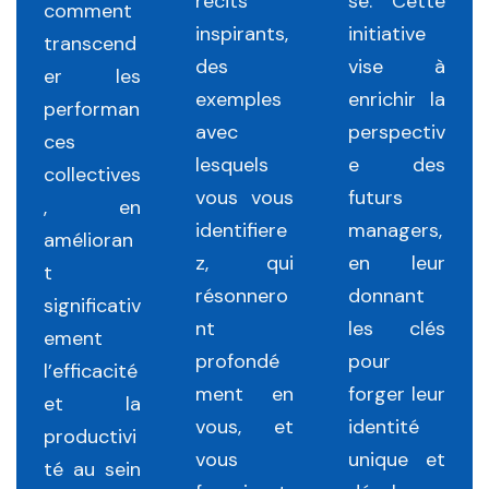
récits
se. Cette
comment
inspirants,
initiative
transcend
des
vise à
er les
exemples
enrichir la
performan
avec
perspectiv
ces
lesquels
e des
collectives
vous vous
futurs
, en
identifiere
managers,
amélioran
z, qui
en leur
t
résonnero
donnant
significativ
nt
les clés
ement
profondé
pour
l’efficacité
ment en
forger leur
et la
vous, et
identité
productivi
vous
unique et
té au sein