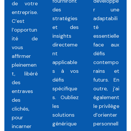
fourniront
développe
de votre
des
r une
entreprise.
stratégies
adaptabili
C’est
et des
té
l’opportun
insights
essentielle
ité de
directeme
face aux
vous
nt
défis
affirmer
applicable
contempo
pleinemen
s à vos
rains et
t, libéré
défis
futurs. En
des
spécifique
outre, j’ai
entraves
s. Oubliez
également
des
les
le privilège
clichés,
solutions
d’orienter
pour
générique
personnell
incarner