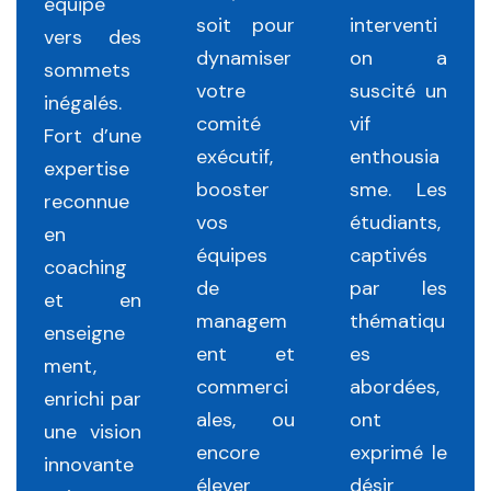
équipe
soit pour
interventi
vers des
dynamiser
on a
sommets
votre
suscité un
inégalés.
comité
vif
Fort d’une
exécutif,
enthousia
expertise
booster
sme. Les
reconnue
vos
étudiants,
en
équipes
captivés
coaching
de
par les
et en
managem
thématiqu
enseigne
ent et
es
ment,
commerci
abordées,
enrichi par
ales, ou
ont
une vision
encore
exprimé le
innovante
élever
désir