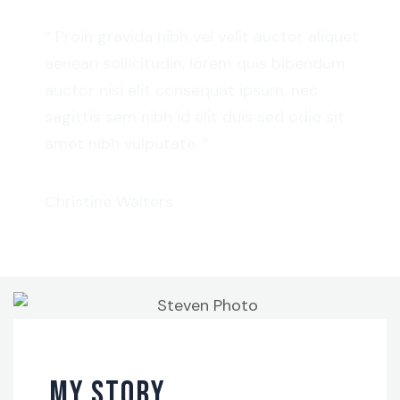
“ Proin gravida nibh vel velit auctor aliquet
aenean sollicitudin, lorem quis bibendum
auctor nisi elit consequat ipsum, nec
sagittis sem nibh id elit duis sed odio sit
amet nibh vulputate. ”
Christine Walters
MY STORY