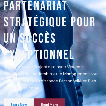
partenariat
stratégique pour
un succès
exceptionnel
Impulsez votre Trajectoire avec Vincent:
Réinventez le Leadership et le Management tout
en Harmonisant Croissance Personnelle et Bien-
être Professionnel.
Start Now
Read More