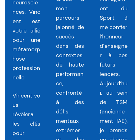
neuroscie
mon
ent du
nces,
Vinc
parcours
Sport à
ent
est
jalonné de
me confier
votre allié
succès
l’honneur
pour une
dans des
d’enseigne
métamorp
contextes
r à ces
hose
de haute
futurs
profession
performan
leaders.
nelle.
ce,
Aujourd’hu
confronté
i, au sein
Vincent
vo
à des
de TSM
us
défis
(ancienne
révèlera
mentaux
ment IAE),
les clés
extrêmes
je prends
pour
et des
en charge