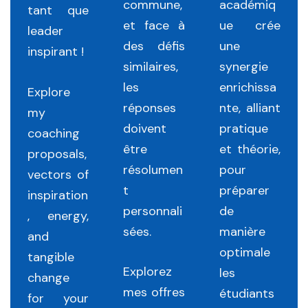
commune,
académiq
tant que
et face à
ue crée
leader
des défis
une
inspirant !
similaires,
synergie
les
enrichissa
Explore
réponses
nte, alliant
my
doivent
pratique
coaching
être
et théorie,
proposals,
résolumen
pour
vectors of
t
préparer
inspiration
personnali
de
, energy,
sées.
manière
and
optimale
tangible
Explorez
les
change
mes offres
étudiants
for your