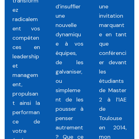
transform
d’insuffler
une
ez
une
invitation
radicalem
nouvelle
marquant
ent vos
dynamiqu
e en tant
compéten
e à vos
que
ces en
équipes,
conférenci
leadership
de les
er devant
et
galvaniser,
les
managem
ou
étudiants
ent,
simpleme
de Master
propulsan
nt de les
2 à l’IAE
t ainsi la
pousser à
de
performan
penser
Toulouse
ce de
autrement
en 2014,
votre
? Que ce
mon