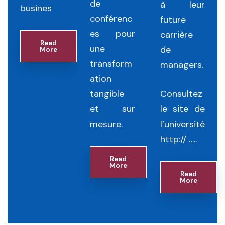
de
à leur
busines
conférenc
future
es pour
carrière
Read
une
de
More
transform
managers.
ation
tangible
Consultez
et sur
le site de
mesure.
l’université
http:// …..
Read
More
Read
More